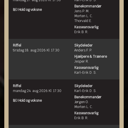
Banekommandør
B/J Hold og voksne
Jens P. M.
Morten L. C.
Thorvald E.
Kasseansvarlig
Erik B. R.
Riffel
Skydeleder
tirsdag 18. aug 2026 Kl. 17:30
Anders F. P.
Hjælpere & Trænere
Jesper R.
Kasseansvarlig
Karl-Erik D. S.
Riffel
Skydeleder
mandag 24. aug 2026 Kl. 17:30
Karl-Erik D. S.
Banekommandør
B/J Hold og voksne
Jørgen O.
Morten L. C.
Kasseansvarlig
Erik B. R.