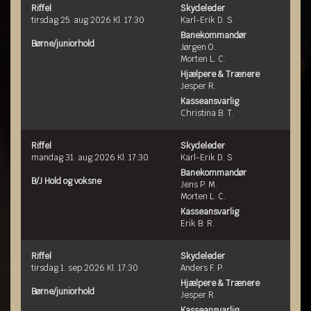
Riffel
Skydeleder
tirsdag 25. aug 2026 Kl. 17:30
Karl-Erik D. S.
Banekommandør
Børne/juniorhold
Jørgen O.
Morten L. C.
Hjælpere & Trænere
Jesper R.
Kasseansvarlig
Christina B. T.
Riffel
Skydeleder
mandag 31. aug 2026 Kl. 17:30
Karl-Erik D. S.
Banekommandør
B/J Hold og voksne
Jens P. M.
Morten L. C.
Kasseansvarlig
Erik B. R.
Riffel
Skydeleder
tirsdag 1. sep 2026 Kl. 17:30
Anders F. P.
Hjælpere & Trænere
Børne/juniorhold
Jesper R.
Kasseansvarlig