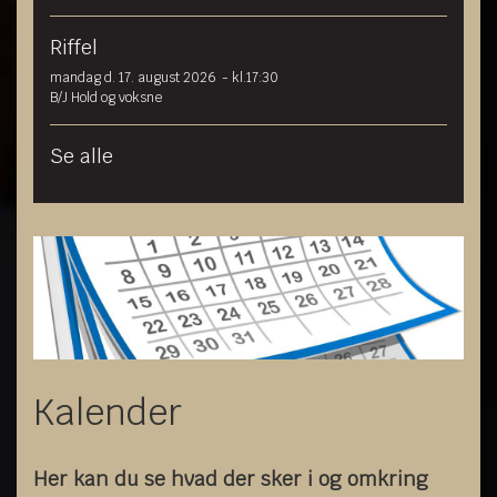
Riffel
mandag d. 17. august 2026
- kl.17:30
B/J Hold og voksne
Se alle
Kalender
Her kan du se hvad der sker i og omkring