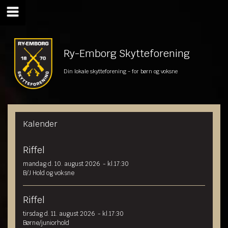
Ry-Emborg Skytteforening
Din lokale skytteforening - for børn og voksne
Kalender
Riffel
mandag d. 10. august 2026
- kl.17:30
B/J Hold og voksne
Riffel
tirsdag d. 11. august 2026
- kl.17:30
Børne/juniorhold