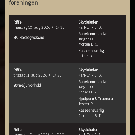
foreningen
Riffel
Skydeleder
mandag 10. aug 2026 Kl. 17:30
Karl-Erik D. S.
Banekommandør
B/J Hold og voksne
Jørgen O.
Morten L. C.
Kasseansvarlig
Erik B. R.
Riffel
Skydeleder
tirsdag 11. aug 2026 Kl. 17:30
Karl-Erik D. S.
Banekommandør
Børne/juniorhold
Jørgen O.
Anders F. P.
Hjælpere & Trænere
Jesper R.
Kasseansvarlig
Christina B. T.
Riffel
Skydeleder
mandag 17. aug 2026 Kl. 17:30
Karl-Erik D. S.